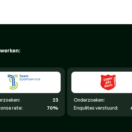
 werken:
rzoeken:
23
Onderzoeken:
onse rate:
70%
Enquêtes verstuurd: