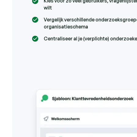
Kies voor zo veel gebruikers, vragenlijste
wilt
Vergelijk verschillende onderzoeksgroepe
organisatieschema
Centraliseer al je (verplichte) onderzoek