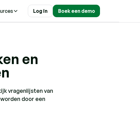
urces
Log in
Boek een demo
ken en
en
jk vragenlijsten van
nd worden door een