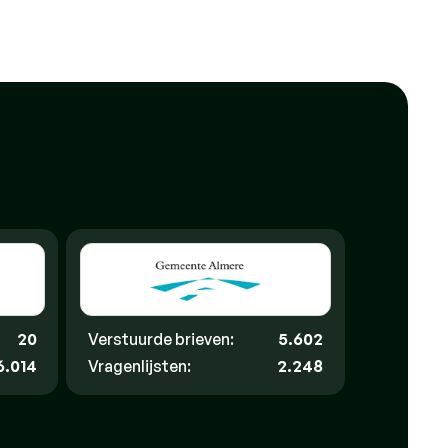
20
Verstuurde brieven:
5.602
6.014
Vragenlijsten:
2.248